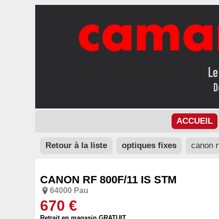
ACCUEIL
Retour à la liste
optiques fixes
canon r
CANON RF 800F/11 IS STM
64000 Pau
670 €
Retrait en magasin GRATUIT