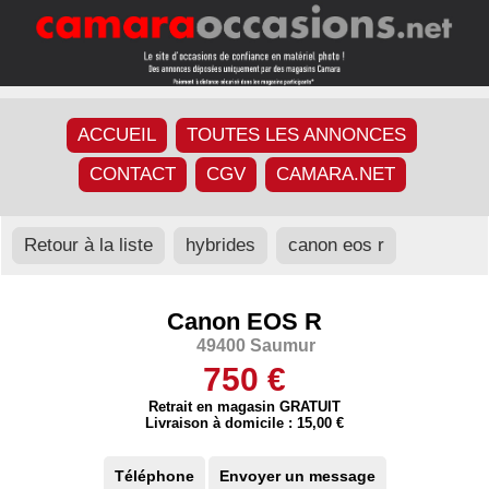
ACCUEIL
TOUTES LES ANNONCES
CONTACT
CGV
CAMARA.NET
Retour à la liste
hybrides
canon eos r
Canon EOS R
49400 Saumur
750 €
Retrait en magasin GRATUIT
Livraison à domicile : 15,00 €
Téléphone
Envoyer un message