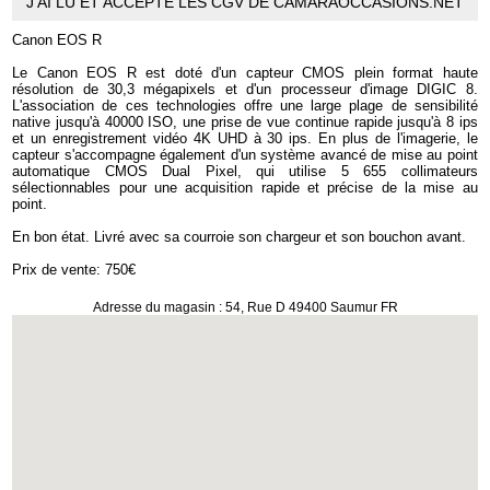
J'AI LU ET ACCEPTÉ LES CGV DE CAMARAOCCASIONS.NET
Canon EOS R
Le Canon EOS R est doté d'un capteur CMOS plein format haute
résolution de 30,3 mégapixels et d'un processeur d'image DIGIC 8.
L'association de ces technologies offre une large plage de sensibilité
native jusqu'à 40000 ISO, une prise de vue continue rapide jusqu'à 8 ips
et un enregistrement vidéo 4K UHD à 30 ips. En plus de l'imagerie, le
capteur s'accompagne également d'un système avancé de mise au point
automatique CMOS Dual Pixel, qui utilise 5 655 collimateurs
sélectionnables pour une acquisition rapide et précise de la mise au
point.
En bon état. Livré avec sa courroie son chargeur et son bouchon avant.
Prix de vente: 750€
Adresse du magasin : 54, Rue D 49400 Saumur FR