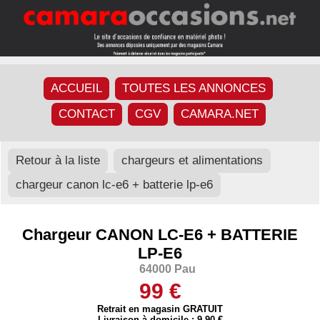
ACCUEIL
TOUTES LES ANNONCES
CONTACT
CGV
CAMARA.NET
Retour à la liste
chargeurs et alimentations
chargeur canon lc-e6 + batterie lp-e6
Chargeur CANON LC-E6 + BATTERIE
LP-E6
64000 Pau
99 €
Retrait en magasin GRATUIT
Livraison à domicile : 9,90 €