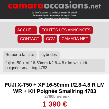
ACCUEIL
TOUTES LES ANNONCES
CONTACT
CGV
CAMARA.NET
Retour à la liste
hybrides
fuji x-t50 + xf 16-50mm f/2.8-4.8 r lm wr + kit
poignée smallring 4783
FUJI X-T50 + XF 16-50mm f/2.8-4.8 R LM
WR + Kit Poignée Smallring 4783
27000 Evreux
1 390 €