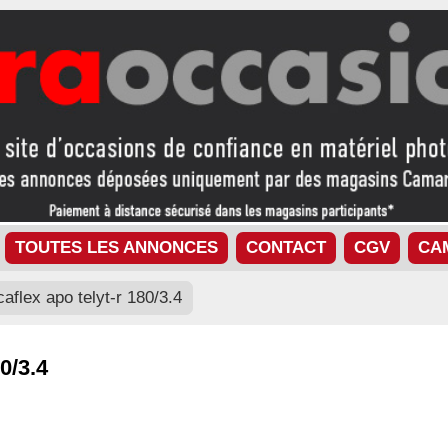
TOUTES LES ANNONCES
CONTACT
CGV
CA
icaflex apo telyt-r 180/3.4
0/3.4