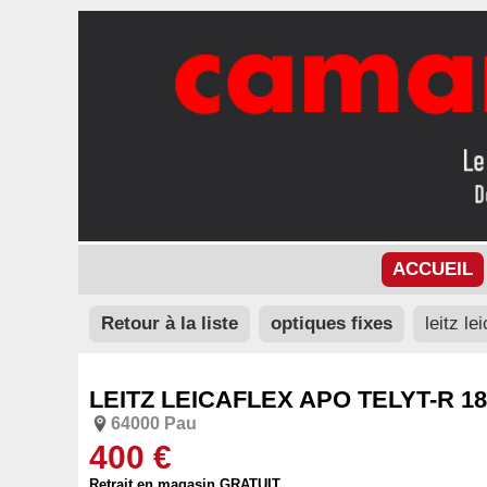
ACCUEIL
Retour à la liste
optiques fixes
leitz le
LEITZ LEICAFLEX APO TELYT-R 18
64000 Pau
400 €
Retrait en magasin GRATUIT