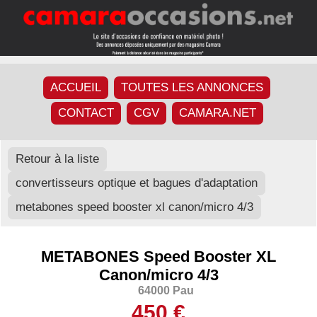
ACCUEIL
TOUTES LES ANNONCES
CONTACT
CGV
CAMARA.NET
Retour à la liste
convertisseurs optique et bagues d'adaptation
metabones speed booster xl canon/micro 4/3
METABONES Speed Booster XL
Canon/micro 4/3
64000 Pau
450 €