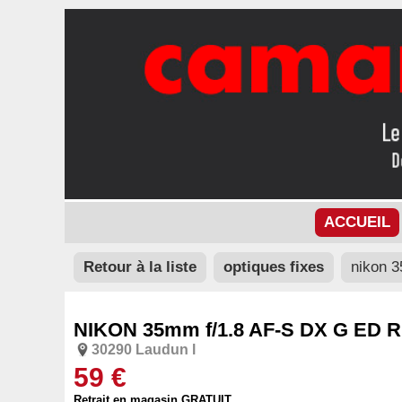
ACCUEIL
Retour à la liste
optiques fixes
nikon 3
NIKON 35mm f/1.8 AF-S DX G ED R
30290 Laudun l
59 €
Retrait en magasin GRATUIT