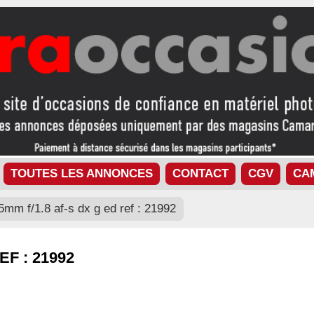
TOUTES LES ANNONCES
CONTACT
CGV
CA
5mm f/1.8 af-s dx g ed ref : 21992
EF : 21992