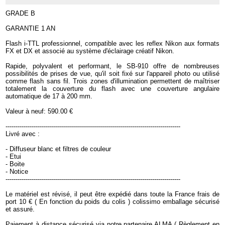
GRADE B
GARANTIE 1 AN
Flash i-TTL professionnel, compatible avec les reflex Nikon aux formats
FX et DX et associé au système d'éclairage créatif Nikon.
Rapide, polyvalent et performant, le SB-910 offre de nombreuses
possibilités de prises de vue, qu'il soit fixé sur l'appareil photo ou utilisé
comme flash sans fil. Trois zones d'illumination permettent de maîtriser
totalement la couverture du flash avec une couverture angulaire
automatique de 17 à 200 mm.
Valeur à neuf: 590.00 €
---------------------------------------------------------------------------------------
Livré avec :
- Diffuseur blanc et filtres de couleur
- Etui
- Boite
- Notice
---------------------------------------------------------------------------------------
Le matériel est révisé, il peut être expédié dans toute la France frais de
port 10 € ( En fonction du poids du colis ) colissimo emballage sécurisé
et assuré.
Paiement à distance sécurisé via notre partenaire ALMA ( Règlement en