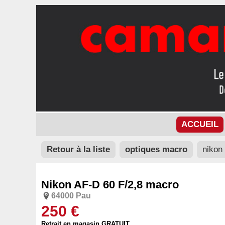
ACCUEIL
Retour à la liste
optiques macro
nikon 
Nikon AF-D 60 F/2,8 macro
64000 Pau
250 €
Retrait en magasin GRATUIT