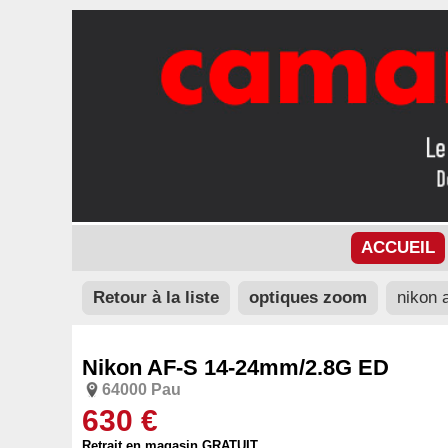
ACCUEIL
Retour à la liste
optiques zoom
nikon 
Nikon AF-S 14-24mm/2.8G ED
64000 Pau
630 €
Retrait en magasin GRATUIT