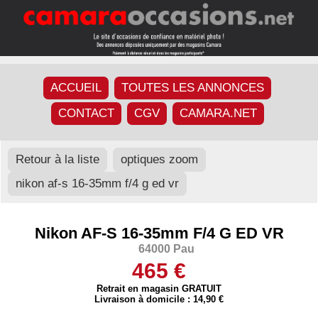
ACCUEIL
TOUTES LES ANNONCES
CONTACT
CGV
CAMARA.NET
Retour à la liste
optiques zoom
nikon af-s 16-35mm f/4 g ed vr
Nikon AF-S 16-35mm F/4 G ED VR
64000 Pau
465 €
Retrait en magasin GRATUIT
Livraison à domicile : 14,90 €