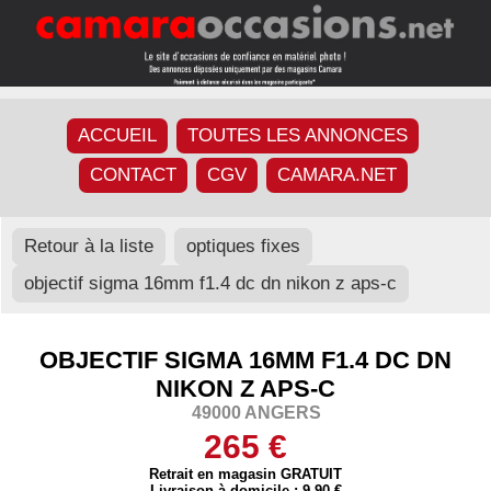
ACCUEIL
TOUTES LES ANNONCES
CONTACT
CGV
CAMARA.NET
Retour à la liste
optiques fixes
objectif sigma 16mm f1.4 dc dn nikon z aps-c
OBJECTIF SIGMA 16MM F1.4 DC DN
NIKON Z APS-C
49000 ANGERS
265 €
Retrait en magasin GRATUIT
Livraison à domicile : 9,90 €