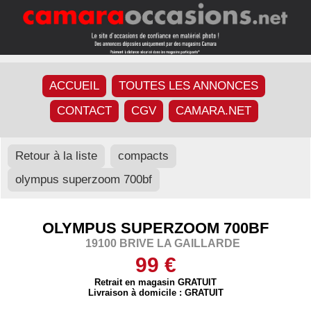
ACCUEIL
TOUTES LES ANNONCES
CONTACT
CGV
CAMARA.NET
Retour à la liste
compacts
olympus superzoom 700bf
OLYMPUS SUPERZOOM 700BF
19100 BRIVE LA GAILLARDE
99 €
Retrait en magasin GRATUIT
Livraison à domicile : GRATUIT