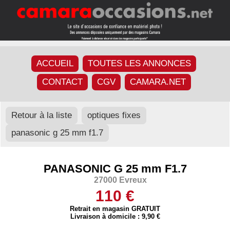
ACCUEIL
TOUTES LES ANNONCES
CONTACT
CGV
CAMARA.NET
Retour à la liste
optiques fixes
panasonic g 25 mm f1.7
PANASONIC G 25 mm F1.7
27000 Evreux
110 €
Retrait en magasin GRATUIT
Livraison à domicile : 9,90 €