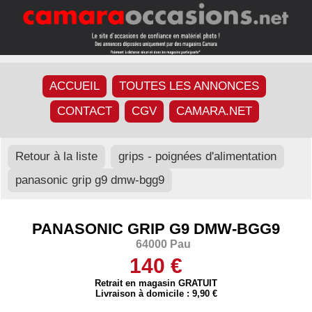
ACCUEIL
TOUTES LES ANNONCES
CONTACT
CGV
CAMARA.NET
Retour à la liste
grips - poignées d'alimentation
panasonic grip g9 dmw-bgg9
PANASONIC GRIP G9 DMW-BGG9
64000 Pau
140 €
Retrait en magasin GRATUIT
Livraison à domicile : 9,90 €