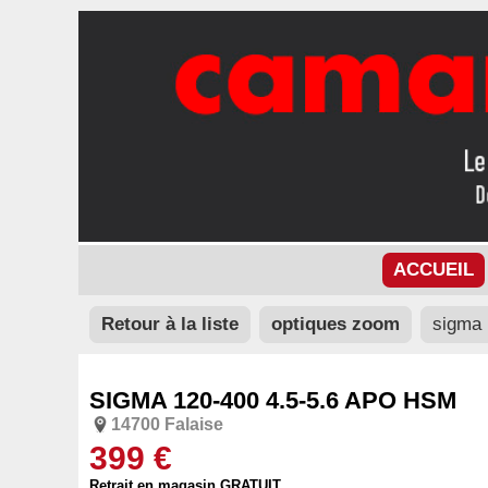
ACCUEIL
Retour à la liste
optiques zoom
sigma 
SIGMA 120-400 4.5-5.6 APO HSM
14700 Falaise
399 €
Retrait en magasin GRATUIT