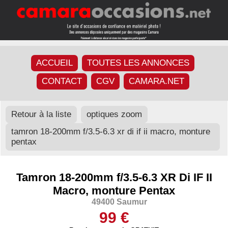
ACCUEIL
TOUTES LES ANNONCES
CONTACT
CGV
CAMARA.NET
Retour à la liste
optiques zoom
tamron 18-200mm f/3.5-6.3 xr di if ii macro, monture
pentax
Tamron 18-200mm f/3.5-6.3 XR Di IF II
Macro, monture Pentax
49400 Saumur
99 €