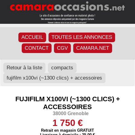
ACCUEIL
TOUTES LES ANNONCES
CONTACT
CGV
CAMARA.NET
Retour à la liste
compacts
fujifilm x100vi (~1300 clics) + accessoires
FUJIFILM X100VI (~1300 CLICS) +
ACCESSOIRES
38000 Grenoble
1 750 €
Retrait en magasin GRATUIT
Livraison à domicile : 25,00 €