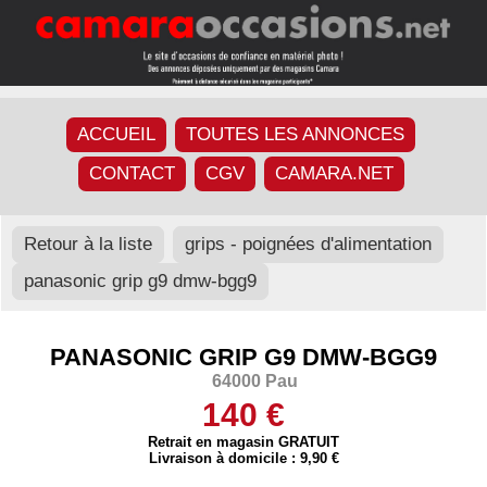
ACCUEIL
TOUTES LES ANNONCES
CONTACT
CGV
CAMARA.NET
Retour à la liste
grips - poignées d'alimentation
panasonic grip g9 dmw-bgg9
PANASONIC GRIP G9 DMW-BGG9
64000 Pau
140 €
Retrait en magasin GRATUIT
Livraison à domicile : 9,90 €