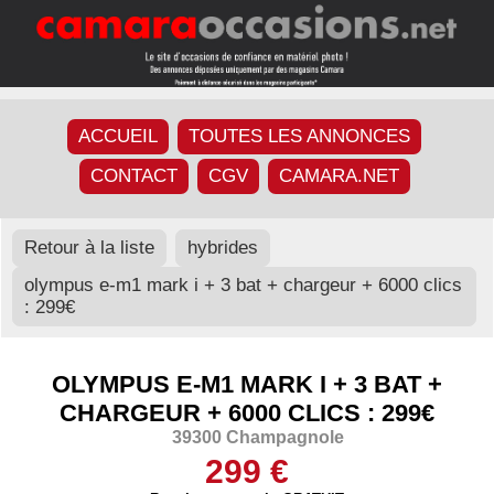
ACCUEIL
TOUTES LES ANNONCES
CONTACT
CGV
CAMARA.NET
Retour à la liste
hybrides
olympus e-m1 mark i + 3 bat + chargeur + 6000 clics
: 299€
OLYMPUS E-M1 MARK I + 3 BAT +
CHARGEUR + 6000 CLICS : 299€
39300 Champagnole
299 €