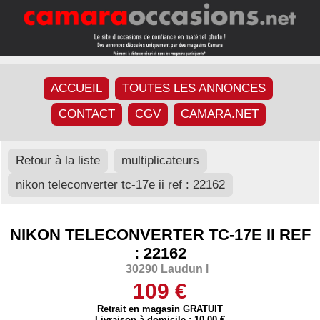
ACCUEIL
TOUTES LES ANNONCES
CONTACT
CGV
CAMARA.NET
Retour à la liste
multiplicateurs
nikon teleconverter tc-17e ii ref : 22162
NIKON TELECONVERTER TC-17E II REF
: 22162
30290 Laudun l
109 €
Retrait en magasin GRATUIT
Livraison à domicile : 10,00 €