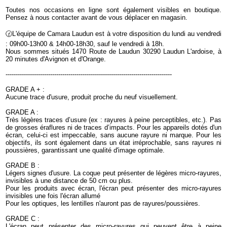
Toutes nos occasions en ligne sont également visibles en boutique.
Pensez à nous contacter avant de vous déplacer en magasin.
🕝L'équipe de Camara Laudun est à votre disposition du lundi au vendredi
: 09h00-13h00 & 14h00-18h30, sauf le vendredi à 18h.
Nous sommes situés 1470 Route de Laudun 30290 Laudun L'ardoise, à
20 minutes d'Avignon et d'Orange.
----------------------------------------------------------------------------------
GRADE A + :
Aucune trace d'usure, produit proche du neuf visuellement.
GRADE A :
Très légères traces d’usure (ex : rayures à peine perceptibles, etc.). Pas
de grosses éraflures ni de traces d’impacts. Pour les appareils dotés d'un
écran, celui-ci est impeccable, sans aucune rayure ni marque. Pour les
objectifs, ils sont également dans un état irréprochable, sans rayures ni
poussières, garantissant une qualité d'image optimale.
GRADE B :
Légers signes d'usure. La coque peut présenter de légères micro-rayures,
invisibles à une distance de 50 cm ou plus.
Pour les produits avec écran, l'écran peut présenter des micro-rayures
invisibles une fois l'écran allumé
Pour les optiques, les lentilles n'auront pas de rayures/poussières.
GRADE C :
L'écran peut présenter des micro-rayures qui peuvent être à peine