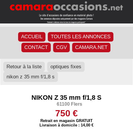
ACCUEIL
TOUTES LES ANNONCES
CONTACT
CGV
CAMARA.NET
Retour à la liste
optiques fixes
nikon z 35 mm f/1,8 s
NIKON Z 35 mm f/1,8 S
61100 Flers
750 €
Retrait en magasin GRATUIT
Livraison à domicile : 14,00 €