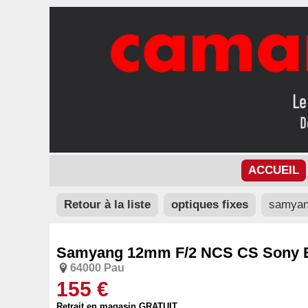
ACCUEIL
Retour à la liste
optiques fixes
samyan
Samyang 12mm F/2 NCS CS Sony 
64000 Pau
155 €
Retrait en magasin GRATUIT