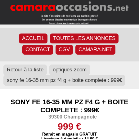
ACCUEIL
TOUTES LES ANNONCES
CONTACT
CGV
CAMARA.NET
Retour à la liste
optiques zoom
sony fe 16-35 mm pz f4 g + boite complete : 999€
SONY FE 16-35 MM PZ F4 G + BOITE
COMPLETE : 999€
39300 Champagnole
999 €
Retrait en magasin GRATUIT
Livraison à domicile : 14,90 €