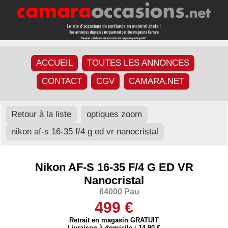
ACCUEIL
TOUTES LES ANNONCES
CONTACT
CGV
CAMARA.NET
Retour à la liste
optiques zoom
nikon af-s 16-35 f/4 g ed vr nanocristal
Nikon AF-S 16-35 F/4 G ED VR
Nanocristal
64000 Pau
499 €
Retrait en magasin GRATUIT
Livraison à domicile : 14,90 €