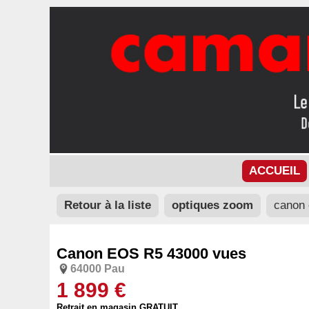
ACCUEIL
Retour à la liste
optiques zoom
canon 
Canon EOS R5 43000 vues
64000 Pau
1 899 €
Retrait en magasin GRATUIT