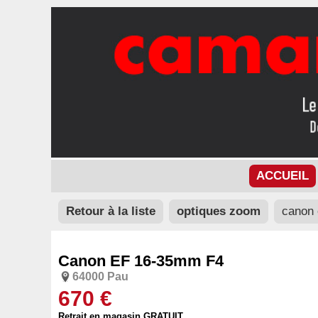
ACCUEIL
Retour à la liste
optiques zoom
canon 
Canon EF 16-35mm F4
64000 Pau
670 €
Retrait en magasin GRATUIT