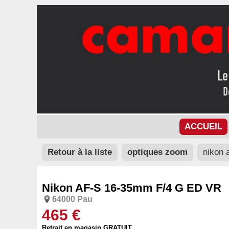
ACCUEIL
Retour à la liste
optiques zoom
nikon 
Nikon AF-S 16-35mm F/4 G ED VR
64000 Pau
465 €
Retrait en magasin GRATUIT