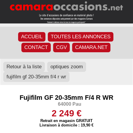
ACCUEIL
TOUTES LES ANNONCES
CONTACT
CGV
CAMARA.NET
Retour à la liste
optiques zoom
fujifilm gf 20-35mm f/4 r wr
Fujifilm GF 20-35mm F/4 R WR
64000 Pau
2 249 €
Retrait en magasin GRATUIT
Livraison à domicile : 19,90 €