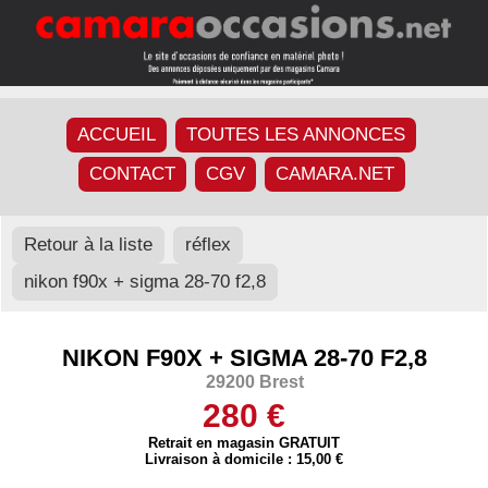
ACCUEIL
TOUTES LES ANNONCES
CONTACT
CGV
CAMARA.NET
Retour à la liste
réflex
nikon f90x + sigma 28-70 f2,8
NIKON F90X + SIGMA 28-70 F2,8
29200 Brest
280 €
Retrait en magasin GRATUIT
Livraison à domicile : 15,00 €