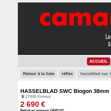
ACCUEIL
Retour à la liste
réflex
hasselblad swc
HASSELBLAD SWC Biogon 38mm
27000 Evreux
2 690 €
Retrait en magasin GRATUIT