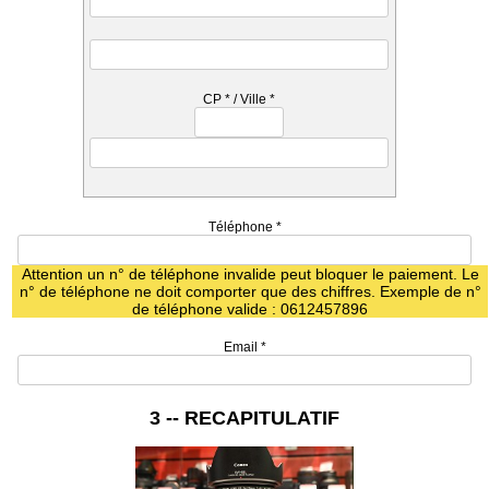
CP
*
/ Ville
*
Téléphone
*
Attention un n° de téléphone invalide peut bloquer le paiement. Le
n° de téléphone ne doit comporter que des chiffres. Exemple de n°
de téléphone valide : 0612457896
Email
*
3 -- RECAPITULATIF