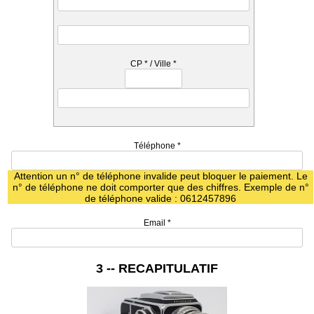
CP
*
/ Ville
*
Téléphone
*
Attention un n° de téléphone invalide peut bloquer le paiement. Le
n° de téléphone ne doit comporter que des chiffres. Exemple de n°
de téléphone valide : 0612457896
Email
*
3 -- RECAPITULATIF