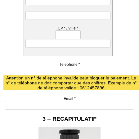
CP
*
/ Ville
*
Téléphone
*
Attention un n° de téléphone invalide peut bloquer le paiement. Le
n° de téléphone ne doit comporter que des chiffres. Exemple de n°
de téléphone valide : 0612457896
Email
*
3 -- RECAPITULATIF