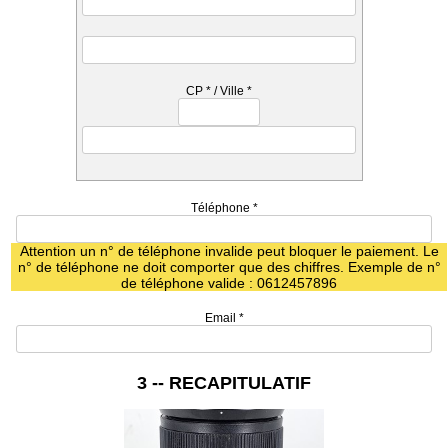
CP
*
/ Ville
*
Téléphone
*
Attention un n° de téléphone invalide peut bloquer le paiement. Le
n° de téléphone ne doit comporter que des chiffres. Exemple de n°
de téléphone valide : 0612457896
Email
*
3 -- RECAPITULATIF