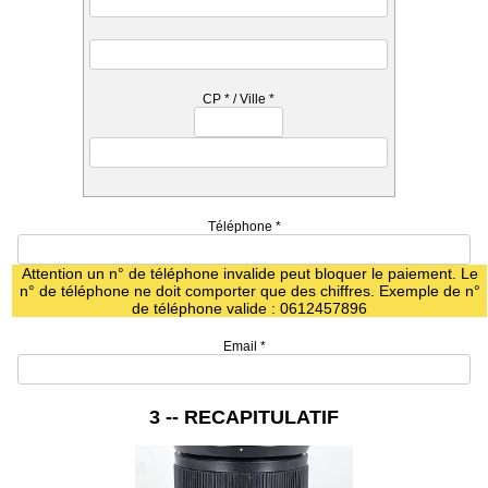
CP
*
/ Ville
*
Téléphone
*
Attention un n° de téléphone invalide peut bloquer le paiement. Le
n° de téléphone ne doit comporter que des chiffres. Exemple de n°
de téléphone valide : 0612457896
Email
*
3 -- RECAPITULATIF