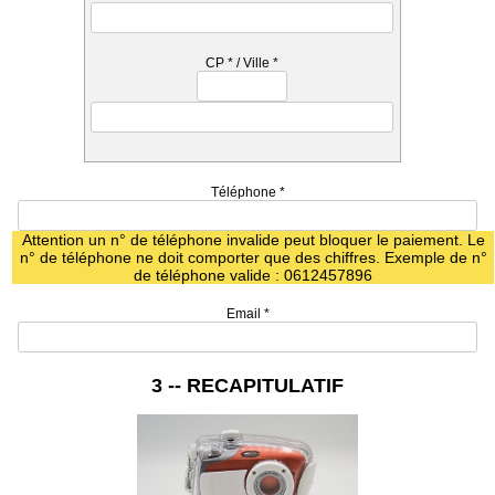
CP
*
/ Ville
*
Téléphone
*
Attention un n° de téléphone invalide peut bloquer le paiement. Le
n° de téléphone ne doit comporter que des chiffres. Exemple de n°
de téléphone valide : 0612457896
Email
*
3 -- RECAPITULATIF