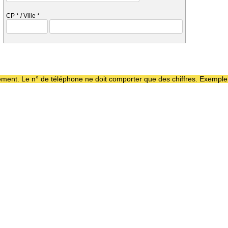
CP
*
/ Ville
*
aiement. Le n° de téléphone ne doit comporter que des chiffres. Exempl