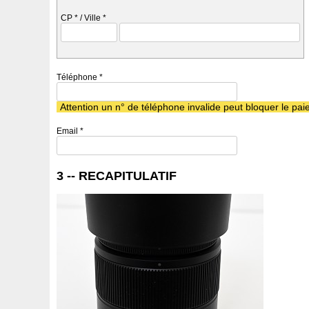
CP
*
/ Ville
*
Téléphone
*
Attention un n° de téléphone invalide peut bloquer le p
Email
*
3 -- RECAPITULATIF