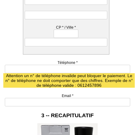
CP
*
/ Ville
*
Téléphone
*
Attention un n° de téléphone invalide peut bloquer le paiement. Le
n° de téléphone ne doit comporter que des chiffres. Exemple de n°
de téléphone valide : 0612457896
Email
*
3 -- RECAPITULATIF