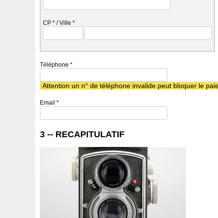
CP
*
/ Ville
*
Téléphone
*
Attention un n° de téléphone invalide peut bloquer le p
Email
*
3 -- RECAPITULATIF