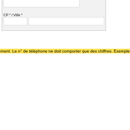
CP
*
/ Ville
*
aiement. Le n° de téléphone ne doit comporter que des chiffres. Exempl