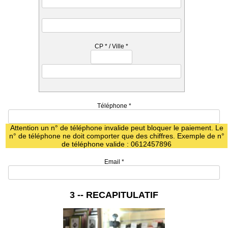
CP
*
/ Ville
*
Téléphone
*
Attention un n° de téléphone invalide peut bloquer le paiement. Le
n° de téléphone ne doit comporter que des chiffres. Exemple de n°
de téléphone valide : 0612457896
Email
*
3 -- RECAPITULATIF