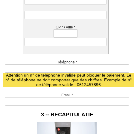
CP
*
/ Ville
*
Téléphone
*
Attention un n° de téléphone invalide peut bloquer le paiement. Le
n° de téléphone ne doit comporter que des chiffres. Exemple de n°
de téléphone valide : 0612457896
Email
*
3 -- RECAPITULATIF