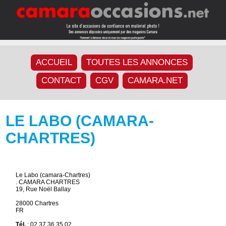
ACCUEIL
TOUTES LES ANNONCES
CONTACT
CGV
CAMARA.NET
LE LABO (CAMARA-
CHARTRES)
Le Labo (camara-Chartres)
. CAMARA CHARTRES
19, Rue Noël Ballay
28000 Chartres
FR
Tél.
: 02 37 36 35 02