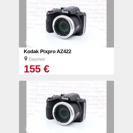
1/2
Kodak Pixpro AZ422
Cournon
155 €
1/2