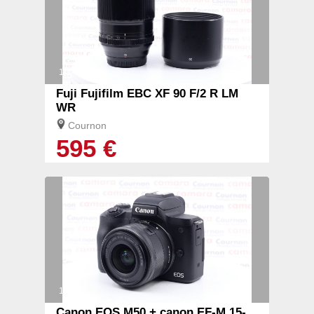
1/3
Fuji Fujifilm EBC XF 90 F/2 R LM
WR
Cournon
595 €
1/2
Canon EOS M50 + canon EF-M 15-