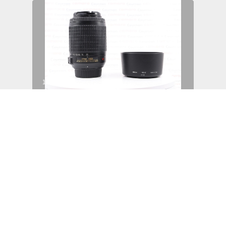
1/3
Nikkor Nikon AF-S 55-200 F/4-5,6 G
ED VR DX
Cournon
100 €