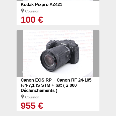
Kodak Pixpro AZ421
Cournon
100 €
1/2
Canon EOS RP + Canon RF 24-105
F/4-7,1 IS STM + bat ( 2 000
Déclenchements )
Cournon
955 €