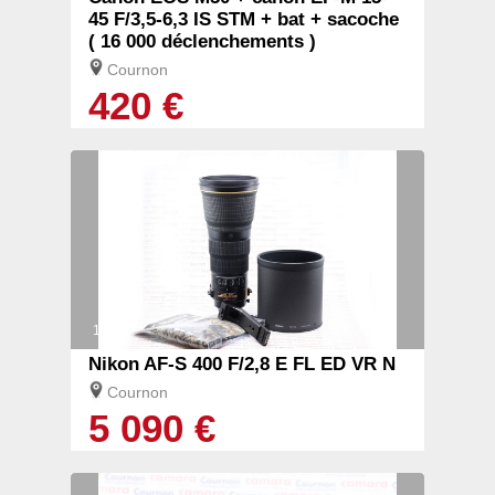
45 F/3,5-6,3 IS STM + bat + sacoche
( 16 000 déclenchements )
Cournon
420 €
1/3
Nikon AF-S 400 F/2,8 E FL ED VR N
Cournon
5 090 €