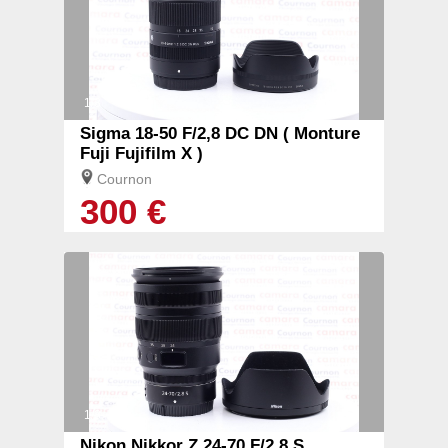
1/3
Sigma 18-50 F/2,8 DC DN ( Monture
Fuji Fujifilm X )
Cournon
300 €
1/3
Nikon Nikkor Z 24-70 F/2,8 S