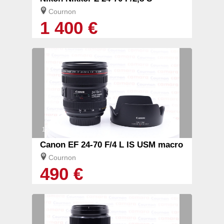
Cournon
1 400 €
1/3
Canon EF 24-70 F/4 L IS USM macro
Cournon
490 €