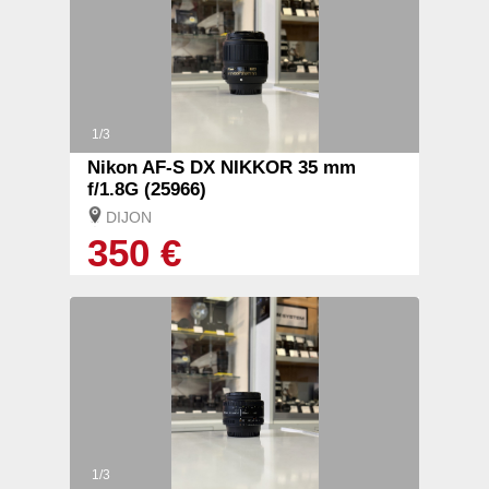
1/3
Nikon AF-S DX NIKKOR 35 mm
f/1.8G (25966)
DIJON
350 €
1/3