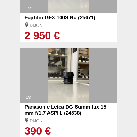
1/2
Fujifilm GFX 100S Nu (25671)
DIJON
2 950 €
1/3
Panasonic Leica DG Summilux 15
mm f/1.7 ASPH. (24538)
DIJON
390 €