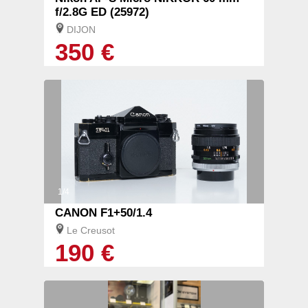
f/2.8G ED (25972)
DIJON
350 €
1/4
CANON F1+50/1.4
Le Creusot
190 €