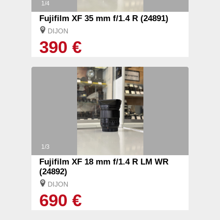
1/4
Fujifilm XF 35 mm f/1.4 R (24891)
DIJON
390 €
1/3
Fujifilm XF 18 mm f/1.4 R LM WR
(24892)
DIJON
690 €