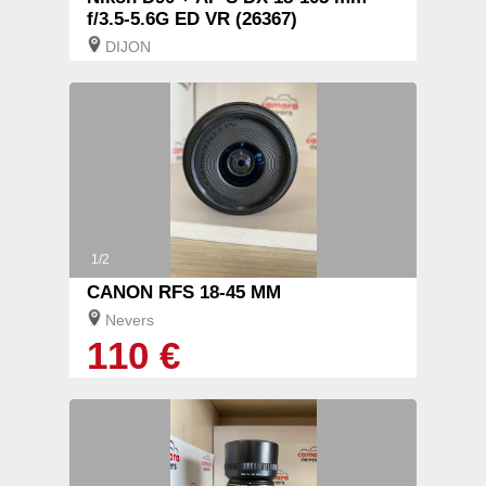
f/3.5-5.6G ED VR (26367)
DIJON
1/2
CANON RFS 18-45 MM
Nevers
110 €