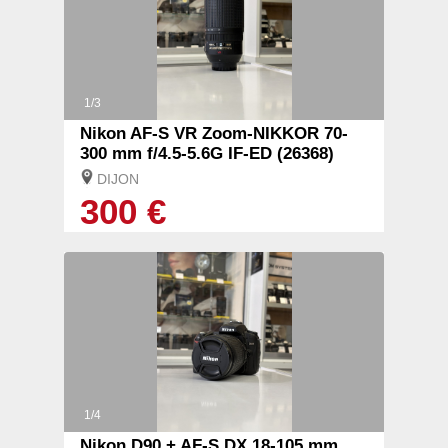
1/3
Nikon AF-S VR Zoom-NIKKOR 70-
300 mm f/4.5-5.6G IF-ED (26368)
DIJON
300 €
1/4
Nikon D90 + AF-S DX 18-105 mm