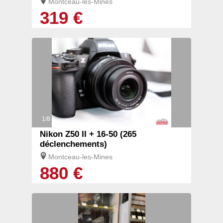
Montceau-les-Mines
319 €
1/8
Nikon Z50 II + 16-50 (265
déclenchements)
Montceau-les-Mines
880 €