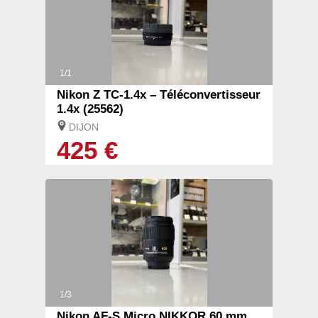
1/1
Nikon Z TC-1.4x – Téléconvertisseur
1.4x (25562)
DIJON
425 €
1/3
Nikon AF-S Micro NIKKOR 60 mm