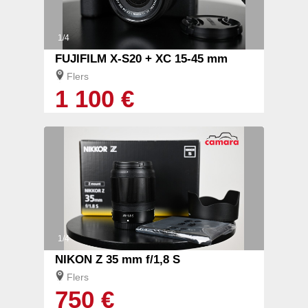
1/4
FUJIFILM X-S20 + XC 15-45 mm
Flers
1 100 €
1/4
NIKON Z 35 mm f/1,8 S
Flers
750 €