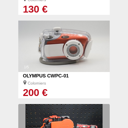
130 €
1/5
OLYMPUS CWPC-01
Colomiers
200 €