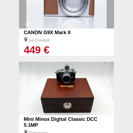
1/5
CANON G9X Mark II
Le Creusot
449 €
1/3
Mini Minox Digital Classic DCC
5.1MP
Colomiers