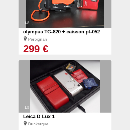
1/8
olympus TG-820 + caisson pt-052
Perpignan
299 €
1/5
Leica D-Lux 1
Dunkerque