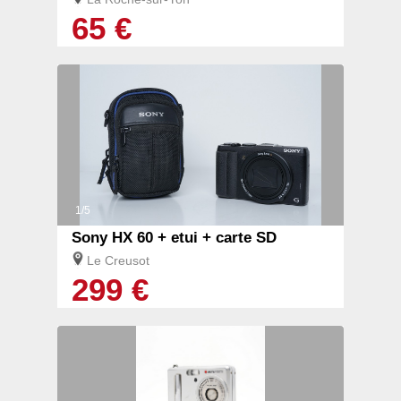
65 €
1/5
Sony HX 60 + etui + carte SD
Le Creusot
299 €