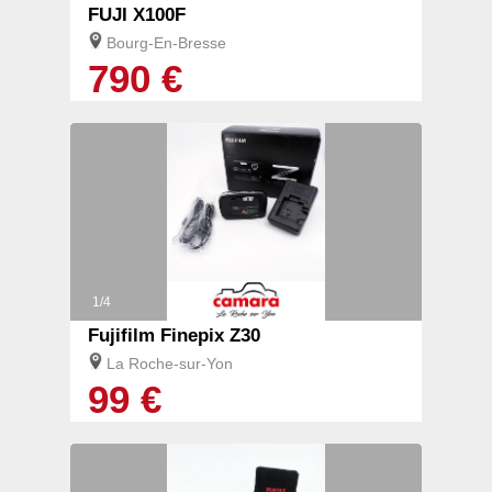
FUJI X100F
Bourg-En-Bresse
790 €
1/4
Fujifilm Finepix Z30
La Roche-sur-Yon
99 €