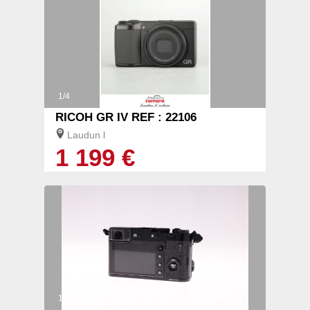
1/4
RICOH GR IV REF : 22106
Laudun l
1 199 €
1/2