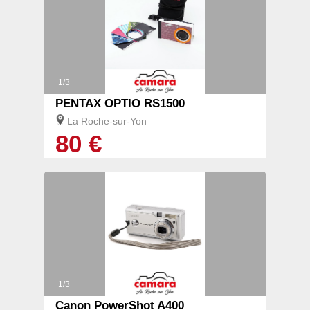
1/3
PENTAX OPTIO RS1500
La Roche-sur-Yon
80 €
1/3
Canon PowerShot A400