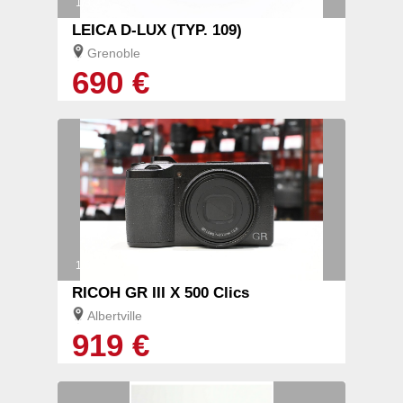
1/3
LEICA D-LUX (TYP. 109)
Grenoble
690 €
1/6
RICOH GR III X 500 Clics
Albertville
919 €