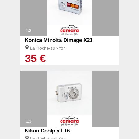
1/3
Konica Minolta Dimage X21
La Roche-sur-Yon
35 €
1/3
Nikon Coolpix L16
La Roche-sur-Yon