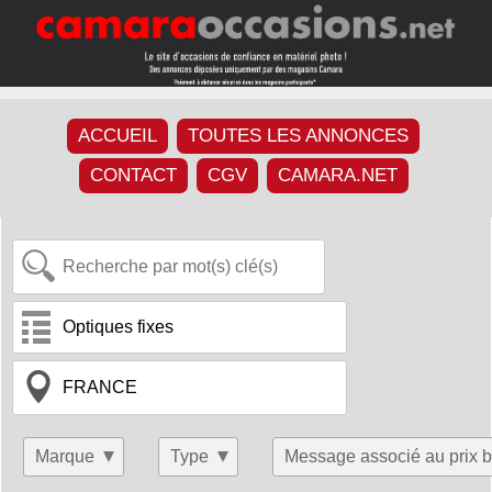
ACCUEIL
TOUTES LES ANNONCES
CONTACT
CGV
CAMARA.NET
Marque
Type
Message associé au prix b