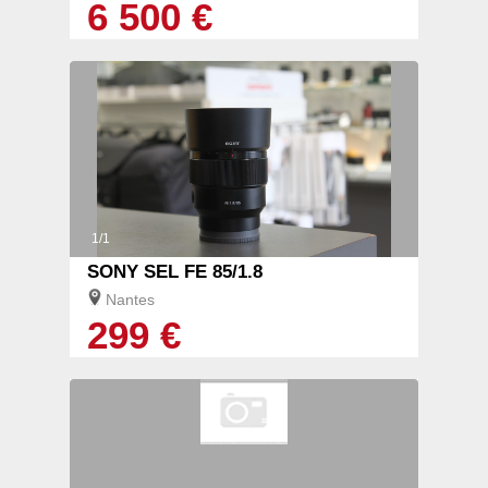
6 500 €
1/1
SONY SEL FE 85/1.8
Nantes
299 €