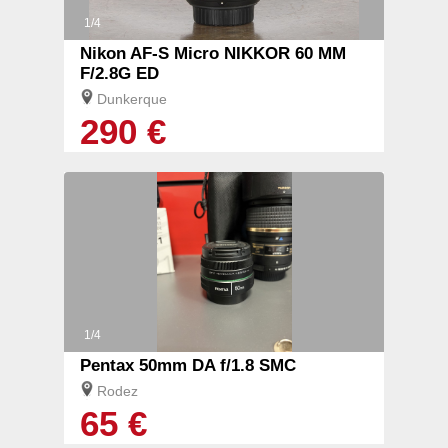
1/4
Nikon AF-S Micro NIKKOR 60 MM
F/2.8G ED
Dunkerque
290 €
1/4
Pentax 50mm DA f/1.8 SMC
Rodez
65 €