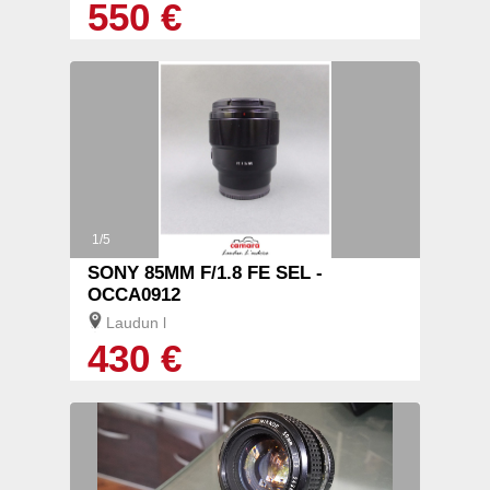
550 €
1/5
SONY 85MM F/1.8 FE SEL -
OCCA0912
Laudun l
430 €