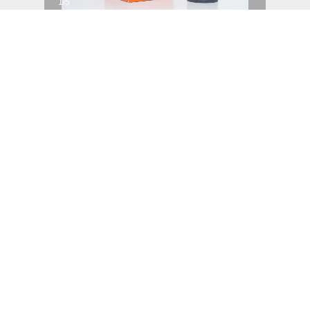
1/5
SONY 55/1.8 ZEISS ZA OSS T*
Le Creusot
299 €
1/4
NIKON Z 50mm f1.8 S
Lisieux
375 €