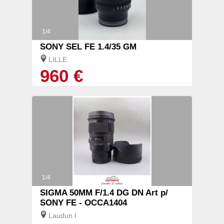
1/4
SONY SEL FE 1.4/35 GM
LILLE
960 €
1/4
SIGMA 50MM F/1.4 DG DN Art p/
SONY FE - OCCA1404
Laudun l