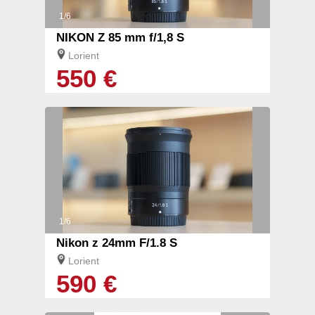
1/6
NIKON Z 85 mm f/1,8 S
Lorient
550 €
1/6
Nikon z 24mm F/1.8 S
Lorient
590 €