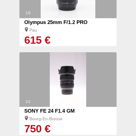
1/5
Olympus 25mm F/1.2 PRO
Pau
615 €
1/1
SONY FE 24 F1.4 GM
Bourg-En-Bresse
750 €