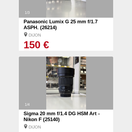
1/3
Panasonic Lumix G 25 mm f/1.7
ASPH. (26214)
DIJON
150 €
1/4
Sigma 20 mm f/1.4 DG HSM Art -
Nikon F (25140)
DIJON