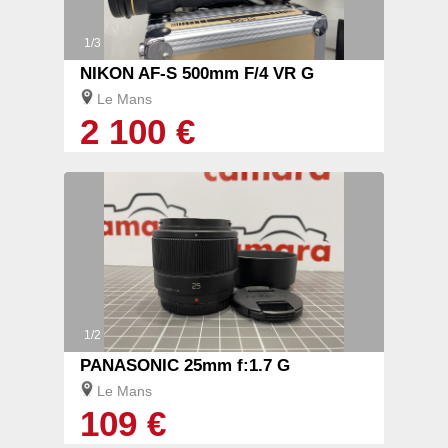
1/3
NIKON AF-S 500mm F/4 VR G
Le Mans
2 100 €
1/2
PANASONIC 25mm f:1.7 G
Le Mans
109 €