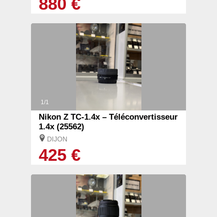
880 €
1/1
Nikon Z TC-1.4x – Téléconvertisseur
1.4x (25562)
DIJON
425 €