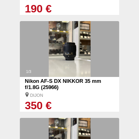
190 €
1/3
Nikon AF-S DX NIKKOR 35 mm
f/1.8G (25966)
DIJON
350 €