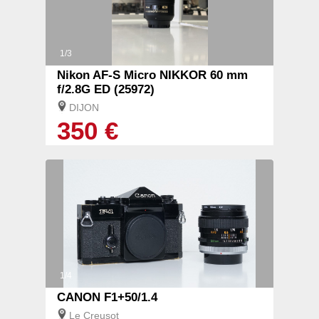
1/3
Nikon AF-S Micro NIKKOR 60 mm
f/2.8G ED (25972)
DIJON
350 €
1/4
CANON F1+50/1.4
Le Creusot