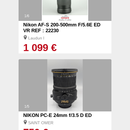
1/6
Nikon AF-S 200-500mm F/5.6E ED
VR REF : 22230
Laudun l
1 099 €
1/5
NIKON PC-E 24mm f/3.5 D ED
SAINT OMER