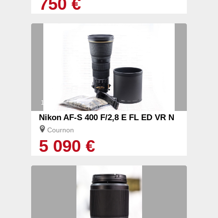
750 €
1/3
Nikon AF-S 400 F/2,8 E FL ED VR N
Cournon
5 090 €