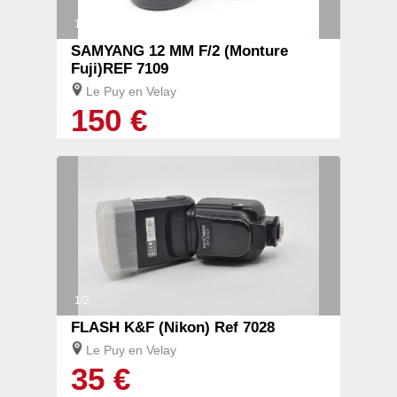
1/2
SAMYANG 12 MM F/2 (Monture
Fuji)REF 7109
Le Puy en Velay
150 €
1/2
FLASH K&F (Nikon) Ref 7028
Le Puy en Velay
35 €