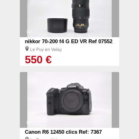
1/4
nikkor 70-200 f4 G ED VR Ref 07552
Le Puy en Velay
550 €
1/6
Canon R6 12450 clics Ref: 7367