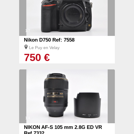
1/7
Nikon D750 Ref: 7558
Le Puy en Velay
750 €
1/4
NIKON AF-S 105 mm 2.8G ED VR
Ref 7332