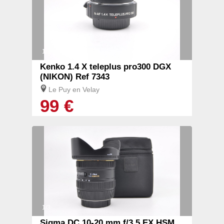
1/3
Kenko 1.4 X teleplus pro300 DGX
(NIKON) Ref 7343
Le Puy en Velay
99 €
1/3
Sigma DC 10-20 mm f/3,5 EX HSM