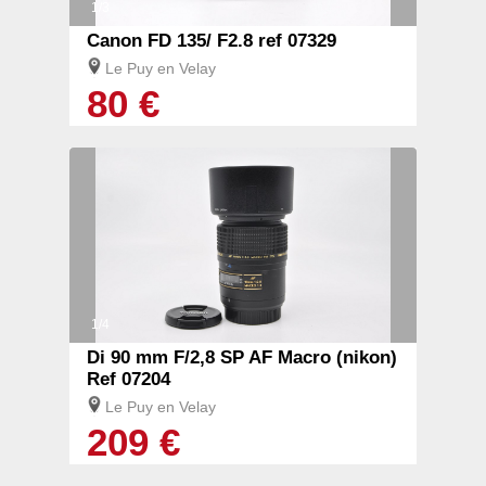
1/3
Canon FD 135/ F2.8 ref 07329
Le Puy en Velay
80 €
1/4
Di 90 mm F/2,8 SP AF Macro (nikon)
Ref 07204
Le Puy en Velay
209 €